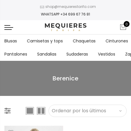
shop@mequierestarifa.com
WHATSAPP +34 699 67 76 81
0
Blusas
Camisetas y tops
Chaquetas
Cinturones
Pantalones
Sandalias
Sudaderas
Vestidos
Za
Berenice