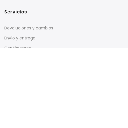
Servicios
Devoluciones y cambios
Envío y entrega
Contáctanos
Te has perdido?
Dónde estamos
Mi Cuenta
Seguimiento de pedidos