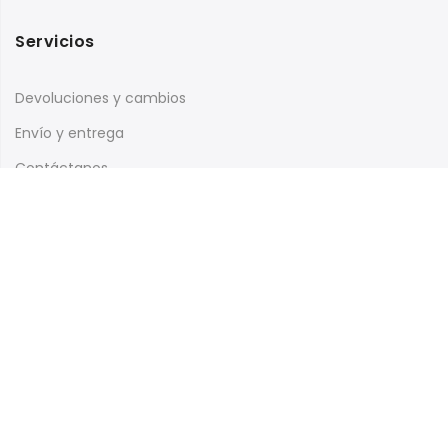
Servicios
Devoluciones y cambios
Envío y entrega
Contáctanos
Te has perdido?
Dónde estamos
Mi Cuenta
Seguimiento de pedidos