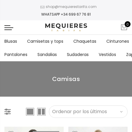
shop@mequierestarifa.com
WHATSAPP +34 699 67 76 81
0
Blusas
Camisetas y tops
Chaquetas
Cinturones
Pantalones
Sandalias
Sudaderas
Vestidos
Za
Camisas