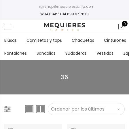
shop@mequierestarifa.com
WHATSAPP +34 699 67 76 81
0
Blusas
Camisetas y tops
Chaquetas
Cinturones
Pantalones
Sandalias
Sudaderas
Vestidos
Za
36