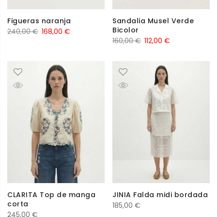
Figueras naranja
Sandalia Musel Verde
Bicolor
El
El
240,00
€
168,00
€
El
El
160,00
€
112,00
€
precio
precio
precio
precio
original
actual
original
actual
era:
es:
era:
es:
240,00 €.
168,00 €.
160,00 €.
112,00 €.
CLARITA Top de manga
JINIA Falda midi bordada
corta
185,00
€
245,00
€