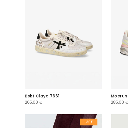
Bskt Clayd 7661
Moerun
265,00
€
285,00
-30%