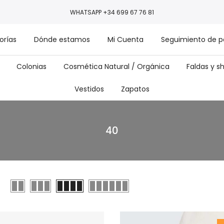
WHATSAPP +34 699 67 76 81
orías
Dónde estamos
Mi Cuenta
Seguimiento de p
Colonias
Cosmética Natural / Orgánica
Faldas y s
Vestidos
Zapatos
40