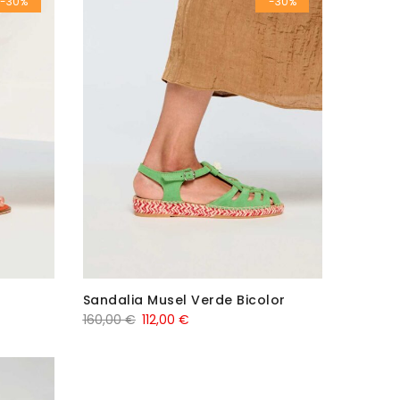
-30%
-30%
Sandalia Musel Verde Bicolor
El
El
160,00
€
112,00
€
precio
precio
original
actual
era:
es: