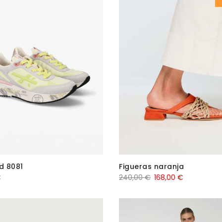
d 8081
Figueras naranja
El
El
€
240,00
€
168,00
€
precio
precio
original
actual
era:
es: