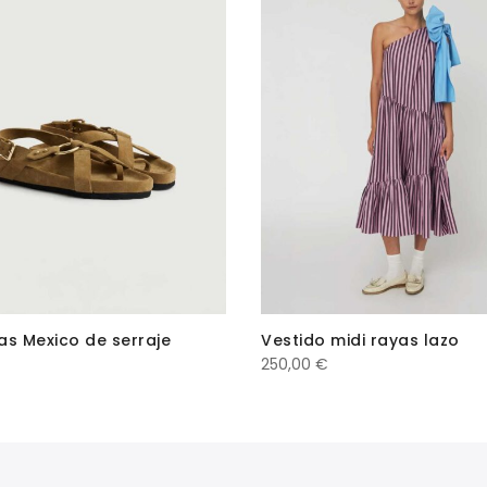
240,00 €.
168,00 €.
as Mexico de serraje
Vestido midi rayas lazo
250,00
€