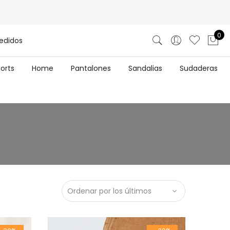
0
edidos
horts
Home
Pantalones
Sandalias
Sudaderas