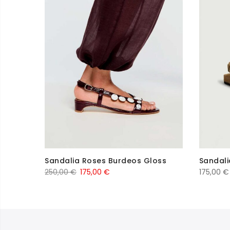
Sandalia Roses Burdeos Gloss
Sandali
El
El
250,00
€
175,00
€
175,00
€
precio
precio
original
actual
era:
es:
250,00 €.
175,00 €.